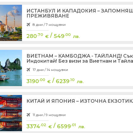
ИСТАНБУЛ И КАПАДОКИЯ – ЗАПОМНЯ
ПРЕЖИВЯВАНЕ
8 дни / 7 нощувки
/
.70
.00
280
549
€
лв.
ВИЕТНАМ – КАМБОДЖА - ТАЙЛАНД! Сък
Индокитай! Без визи за Виетнам и Тайла
български граждани
17 дни / 14 нощувки
/
.00
.10
3190
6239
€
лв.
КИТАЙ И ЯПОНИЯ – ИЗТОЧНА ЕКЗОТИК
11 дни / 9 нощувки
/
.02
.01
3374
6599
€
лв.