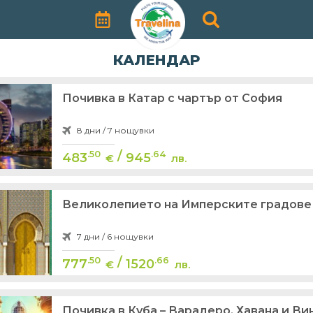
КАЛЕНДАР
Почивка в Катар с чартър от София
8 дни / 7 нощувки
/
.50
.64
483
945
€
лв.
Великолепието на Имперските градове 
7 дни / 6 нощувки
/
.50
.66
777
1520
€
лв.
Почивка в Куба – Варадеро, Хавана и В