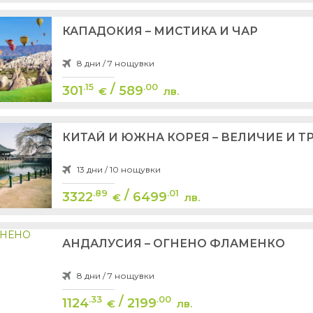
КАПАДОКИЯ – МИСТИКА И ЧАР
8 дни / 7 нощувки
/
.15
.00
301
589
€
лв.
КИТАЙ И ЮЖНА КОРЕЯ – ВЕЛИЧИЕ И 
13 дни / 10 нощувки
/
.89
.01
3322
6499
€
лв.
АНДАЛУСИЯ – ОГНЕНО ФЛАМЕНКО
8 дни / 7 нощувки
/
.33
.00
1124
2199
€
лв.