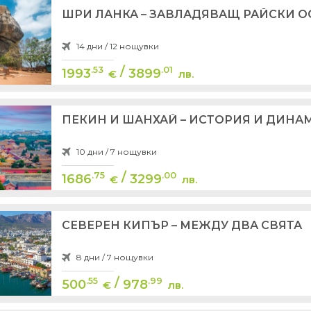
ШРИ ЛАНКА – ЗАВЛАДЯВАЩ РАЙСКИ О
14 дни / 12 нощувки
/
.53
.01
1993
3899
€
лв.
ПЕКИН И ШАНХАЙ – ИСТОРИЯ И ДИНА
10 дни / 7 нощувки
/
.75
.00
1686
3299
€
лв.
СЕВЕРЕН КИПЪР – МЕЖДУ ДВА СВЯТА
8 дни / 7 нощувки
/
.55
.99
500
978
€
лв.