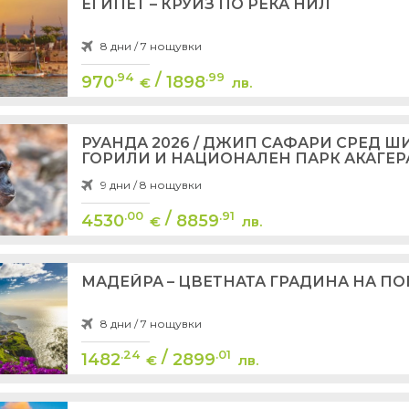
ЕГИПЕТ – КРУИЗ ПО РЕКА НИЛ
8 дни / 7 нощувки
/
.94
.99
970
1898
€
лв.
РУАНДА 2026 / ДЖИП САФАРИ СРЕД Ш
ГОРИЛИ И НАЦИОНАЛЕН ПАРК АКАГЕРА (
ПРОГРАМА 8 НОЩ
9 дни / 8 нощувки
/
.00
.91
4530
8859
€
лв.
МАДЕЙРА – ЦВЕТНАТА ГРАДИНА НА ПО
8 дни / 7 нощувки
/
.24
.01
1482
2899
€
лв.