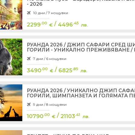
- 2026
10 дни / 7 нощувки
/
.00
.45
2299
4496
€
лв.
РУАНДА 2026 / ДЖИП САФАРИ СРЕД Ш
ГОРИЛИ - УНИКАЛНО ПРЕЖИВЯВАНЕ / 
НОЩУВКИ, 7 ДН
7 дни / 6 нощувки
/
.00
.85
3490
6825
€
лв.
РУАНДА 2026 / УНИКАЛНО ДЖИП САФА
ГОРИЛИ, ШИМПАНЗЕТА И ГОЛЯМАТА ПЕ
ЛЕОПАРД, СЛОН, Б
9 дни / 8 нощувки
/
.00
.41
10790
21103
€
лв.