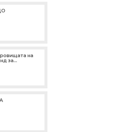
ЩО
ровищата на
нд за
А