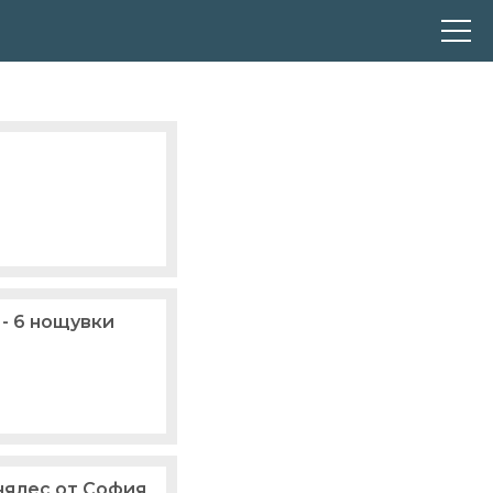
- 6 нощувки
инялес от София