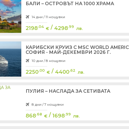
БАЛИ – ОСТРОВЪТ НА 1000 ХРАМА
14 дни / 11 нощувки
/
.04
.99
2198
4298
€
лв.
КАРИБСКИ КРУИЗ С MSC WORLD AMERIC
СОФИЯ - МАЙ-ДЕКЕМВРИ 2026 Г.
10 дни / 8 нощувки
/
.00
.62
2250
4400
€
лв.
ПУЛИЯ – НАСЛАДА ЗА СЕТИВАТА
8 дни / 7 нощувки
/
.68
.99
868
1698
€
лв.