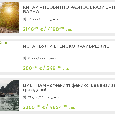
КИТАЙ – НЕОБЯТНО РАЗНООБРАЗИЕ – 
ВАРНА
14 дни / 11 нощувки
/
.91
.99
2146
4198
€
лв.
ИСТАНБУЛ И ЕГЕЙСКО КРАЙБРЕЖИЕ
8 дни / 7 нощувки
/
.70
.00
280
549
€
лв.
ВИЕТНАМ - огненият феникс! Без визи з
граждани!
13 дни / 10 нощувки
/
.00
.88
2380
4654
€
лв.