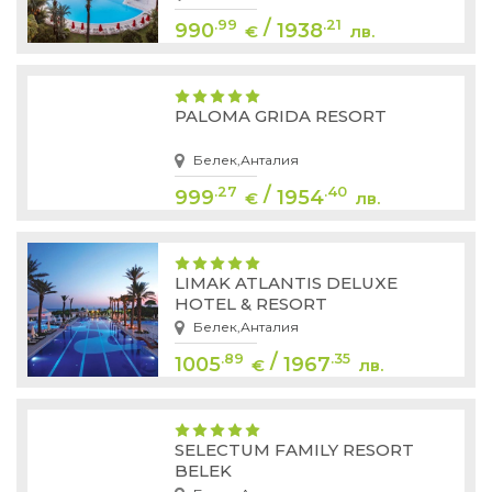
/
.99
.21
990
1938
€
лв.
PALOMA GRIDA RESORT
Белек,Анталия
/
.27
.40
999
1954
€
лв.
LIMAK ATLANTIS DELUXE
HOTEL & RESORT
Белек,Анталия
/
.89
.35
1005
1967
€
лв.
SELECTUM FAMILY RESORT
BELEK