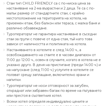
Стаи тип CHILD FRIENDLY са с по-ниска цена за
настаняване на 2-ма възрастни и 2 деца. Те са с по-
малък размер от стандартните стаи, с крайно
местоположение на територията на хотела, на
приземен етаж, без балкон или тераса, с малка баня и
различно обзавеждане.
Туроператорът не гарантира настаняване в съседни
стаи за групи с повече от една стая, тъй като това
зависи от наличността и политиката на хотела.
Настаняването в хотелите е след 14:00 ч., а
освобождаването на стаите е в часови диапазон от
11:00 до 12:00 ч., освен в случаите, когато в хотела не е
указано друго. В деня на пристигане (преди 14:00 ч.) и
на напускане (след 11:00 ч.) услугите в хотелите се
ползват срещу заплащане, включително храни и
напитки.
Туроператорът не носи отговорност за загубен,
откраднат или забравен багаж по време на пътуването
или престоя в съответния хотел.
Всеки хотел определя индивидуално цените и