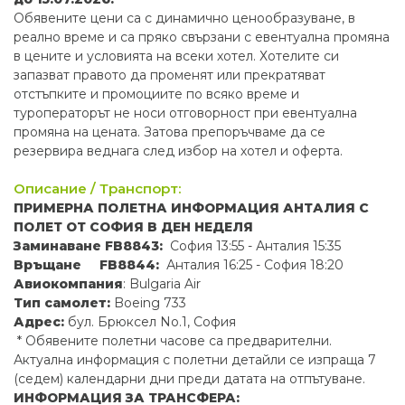
Обявените цени са с динамично ценообразуване, в
реално време и са пряко свързани с евентуална промяна
в цените и условията на всеки хотел. Хотелите си
запазват правото да променят или прекратяват
отстъпките и промоциите по всяко време и
туроператорът не носи отговорност при евентуална
промяна на цената. Затова препоръчваме да се
резервира веднага след избор на хотел и оферта.
Описание / Транспорт:
ПРИМЕРНА ПОЛЕТНА ИНФОРМАЦИЯ АНТАЛИЯ С
ПОЛЕТ ОТ СОФИЯ В ДЕН НЕДЕЛЯ
Заминаване FB8843:
София 13:55 - Анталия 15:35
Връщане FB8844:
Анталия 16:25 - София 18:20
Авиокомпания
: Bulgaria Air
Тип самолет:
Boeing 733
Адрес:
бул. Брюксел No.1, София
* Обявените полетни часове са предварителни.
Актуална информация с полетни детайли се изпраща 7
(седем) календарни дни преди датата на отпътуване.
ИНФОРМАЦИЯ ЗА ТРАНСФЕРА: