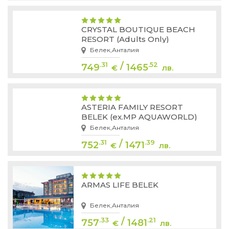
CRYSTAL BOUTIQUE BEACH
RESORT (Adults Only)
Белек,Анталия
/
.31
.52
749
1465
€
лв.
ASTERIA FAMILY RESORT
BELEK (ex.MP AQUAWORLD)
Белек,Анталия
/
.31
.39
752
1471
€
лв.
ARMAS LIFE BELEK
Белек,Анталия
/
.33
.21
757
1481
€
лв.