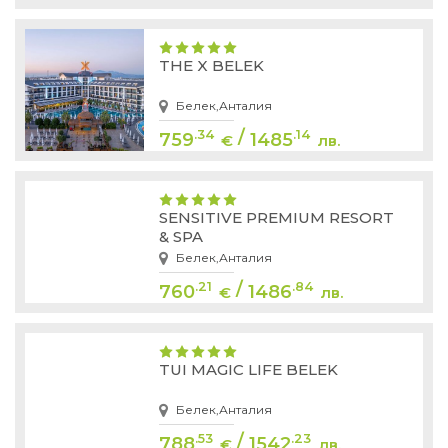
THE X BELEK
Белек,Анталия
/
.34
.14
759
1485
€
лв.
SENSITIVE PREMIUM RESORT
& SPA
Белек,Анталия
/
.21
.84
760
1486
€
лв.
TUI MAGIC LIFE BELEK
Белек,Анталия
/
.53
.23
788
1542
€
лв.