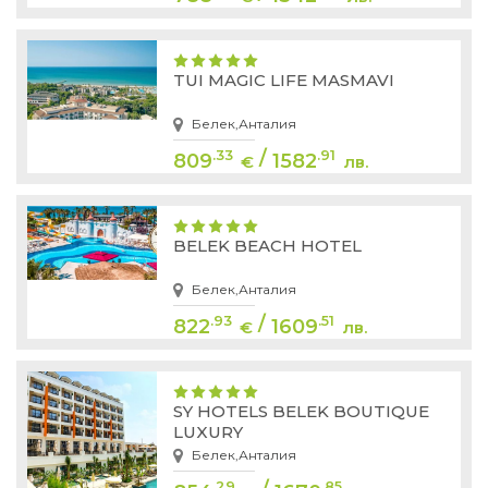
TUI MAGIC LIFE MASMAVI
Белек,Анталия
/
.33
.91
809
1582
€
лв.
BELEK BEACH HOTEL
Белек,Анталия
/
.93
.51
822
1609
€
лв.
SY HOTELS BELEK BOUTIQUE
LUXURY
Белек,Анталия
.29
.85