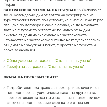
горе компоненти, но по летателна отсечка Анталия -
София .
ЗАСТРАХОВКА "ОТМЯНА НА ПЪТУВАНЕ".
Сключва се
до 20 календарни дни от датата на резервиране на
туристическия пакет, при условие, че е извършено първо
плащане по договора и само в случай, че до началната
дата на пътуването остават не по-малко от 14 дни,
считано от деня на сключване на застраховката.
Стойността на застраховка "Отмяна на пътуване" зависи
от цената на закупения пакет, възрастта на туриста и
срока за анулация.
Общи условия застраховка "Отмяна на пътуване"
Тарифи на застраховка "Отмяна на пътуване"
ПРАВА НА ПОТРЕБИТЕЛИТЕ:
Потребителят има право да прехвърли сключения от
него договор за туристически пакет на друго лице,
което отговаря на всички изисквания, приложими към
сключения договор, само след като е отправил