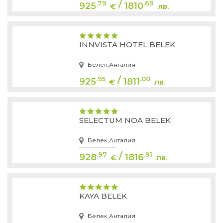
/
.79
.69
925
1810
€
лв.
INNVISTA HOTEL BELEK
Белек,Анталия
/
.95
.00
925
1811
€
лв.
SELECTUM NOA BELEK
Белек,Анталия
/
.97
.91
928
1816
€
лв.
KAYA BELEK
Белек,Анталия