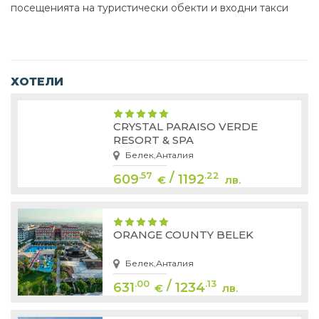
посещенията на туристически обекти и входни такси
ХОТЕЛИ
CRYSTAL PARAISO VERDE
RESORT & SPA
Белек,Анталия
/
.57
.22
609
1192
€
лв.
ORANGE COUNTY BELEK
Белек,Анталия
/
.00
.13
631
1234
€
лв.