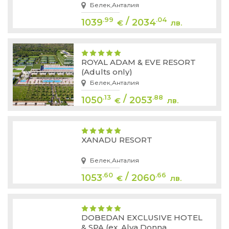
Белек,Анталия
/
.99
.04
1039
2034
€
лв.
ROYAL ADAM & EVE RESORT
(Adults only)
Белек,Анталия
/
.13
.88
1050
2053
€
лв.
XANADU RESORT
Белек,Анталия
/
.60
.66
1053
2060
€
лв.
DOBEDAN EXCLUSIVE HOTEL
& SPA (ex. Alva Donna