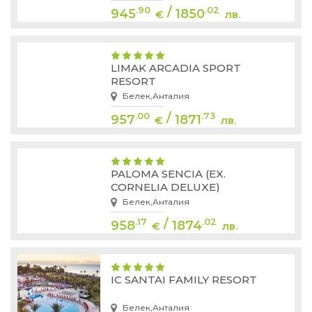
/
.90
.02
945
1850
€
лв.
LIMAK ARCADIA SPORT
RESORT
Белек,Анталия
/
.00
.73
957
1871
€
лв.
PALOMA SENCIA (EX.
CORNELIA DELUXE)
Белек,Анталия
/
.17
.02
958
1874
€
лв.
IC SANTAI FAMILY RESORT
Белек,Анталия