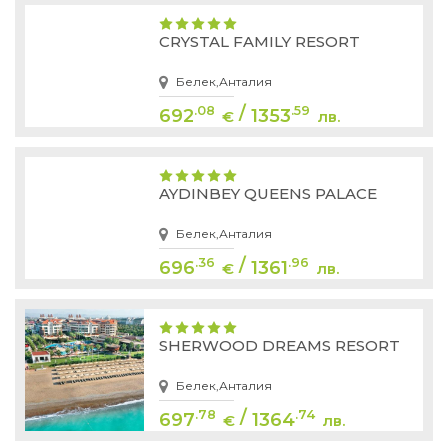
CRYSTAL FAMILY RESORT
Белек,Анталия
/
.08
.59
692
1353
€
лв.
AYDINBEY QUEENS PALACE
Белек,Анталия
/
.36
.96
696
1361
€
лв.
SHERWOOD DREAMS RESORT
Белек,Анталия
/
.78
.74
697
1364
€
лв.