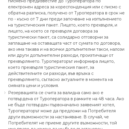
писмено предизвестие до Туроператора по
електронен адреса за кореспонденция или с писмо с
обратна разписка, получено от Туроператора в срок не
по - късно от 7 дни преди започване на изпълнението
на туристическия пакет. Лицето, което прехвърля, и
лицето, на което се прехвърля договора за
туристически пакет, са солидарно отговорни за
заплащане на оставащата част от сумата по договора,
ако има такава и на всички допълнителни такси, налози
или други допълнителни разходи, произтичащи от
прехвърлянето. Туроператорът информира лицето,
което прехвърля туристическия пакет, за
действителните си разходи, във връзка с
прехвърлянето, съгласно актуалните в момента на
смяната цени и условия.
Резервацията се счита за валидна само ако е
потвърдена от Туроператора в рамките на 48 часа. Ако
не бъде потвърден първоначално заявеният хотел,
Туроператорът може да предложи на Потребителя
други възможности за настаняване. В случай, че
Потребителят не приеме другите възможности, той