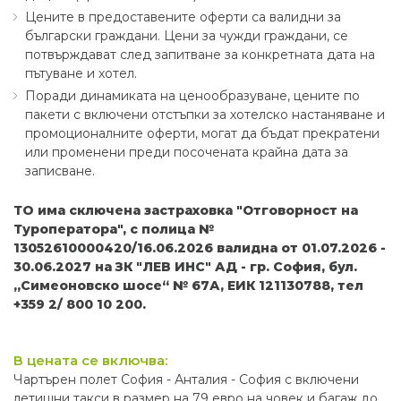
Цените в предоставените оферти са валидни за
български граждани. Цени за чужди граждани, се
потвърждават след запитване за конкретната дата на
пътуване и хотел.
Поради динамиката на ценообразуване, цените по
пакети с включени отстъпки за хотелско настаняване и
промоционалните оферти, могат да бъдат прекратени
или променени преди посочената крайна дата за
записване.
ТO има сключена застраховка "Отговорност на
Туроператора", с полица №
13052610000420/16.06.2026 валидна от 01.07.2026 -
30.06.2027 на ЗК "ЛЕВ ИНС" АД - гр. София, бул.
„Симеоновско шосе“ № 67А, ЕИК 121130788, тел
+359 2/ 800 10 200.
В цената се включва:
Чартърен полет София - Анталия - София с включени
летищни такси в размер на 79 евро на човек и багаж до