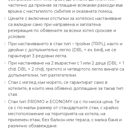
частично да признае за плащане всякакви разходи във
връзка с настъпилото събитие и оказаната помощ.
Цените с включени отстъпки за хотелско настаняване
са валидни само при направена и заплатена
резервация по обявените за всеки хотел срокове и
условия.
При настаняването в стаи тип – тройни (TRPL), както и
двойни с допълнително легло (DBL + ex. bed), не се
гарантират 3 редовни легла.
При настаняване на 2 възрастни с 1 или 2 деца (DBL + 1
chd; DBL + 2 chd), третото и четвъртото легло винаги са
допълнителни, тип разтегателни.
Стаи с изглед към морето, се гарантират само в
хотелите, в които има обявено доплащане за такъв тип
стая.
Стаи тип PROMO и ECONOMY са с по-ниска цена. Те
са с по-малък размер от стандартните стаи, с крайно
местоположение на територията на хотела, на
приземен етаж, без балкон или тераса, с малка баня и
различно обзавеждане.