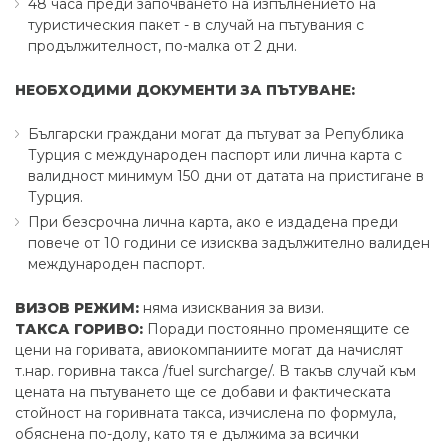
48 часа преди започването на изпълнението на
туристическия пакет - в случай на пътувания с
продължителност, по-малка от 2 дни.
НЕОБХОДИМИ ДОКУМЕНТИ ЗА ПЪТУВАНЕ:
Български граждани могат да пътуват за Република
Турция с международен паспорт или лична карта с
валидност минимум 150 дни от датата на пристигане в
Турция.
При безсрочна лична карта, ако е издадена преди
повече от 10 години се изисква задължително валиден
международен паспорт.
ВИЗОВ РЕЖИМ:
няма изисквания за визи.
ТАКСА ГОРИВО:
Поради постоянно променящите се
цени на горивата, авиокомпаниите могат да начислят
т.нар. горивна такса /fuel surcharge/. В такъв случай към
цената на пътуването ще се добави и фактическата
стойност на горивната такса, изчислена по формула,
обяснена по-долу, като тя е дължима за всички