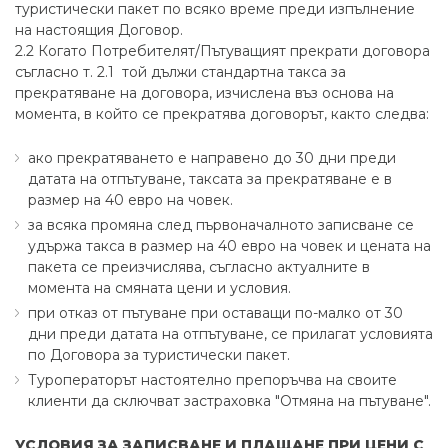
туристически пакет по всяко време преди изпълнение
на настоящия Договор.
2.2 Когато Потребителят/Пътуващият прекрати договора
съгласно т. 2.1 той дължи стандартна такса за
прекратяване на договора, изчислена въз основа на
момента, в който се прекратява договорът, както следва:
ако прекратяването е направено до 30 дни преди
датата на отпътуване, таксата за прекратяване е в
размер на 40 евро на човек.
за всяка промяна след първоначалното записване се
удържа такса в размер на 40 евро на човек и цената на
пакета се преизчислява, съгласно актуалните в
момента на смяната цени и условия.
при отказ от пътуване при оставащи по-малко от 30
дни преди датата на отпътуване, се прилагат условията
по Договора за туристически пакет.
Туроператорът настоятелно препоръчва на своите
клиенти да сключват застраховка "Отмяна на пътуване".
УСЛОВИЯ ЗА ЗАПИСВАНЕ И ПЛАЩАНЕ ПРИ ЦЕНИ С