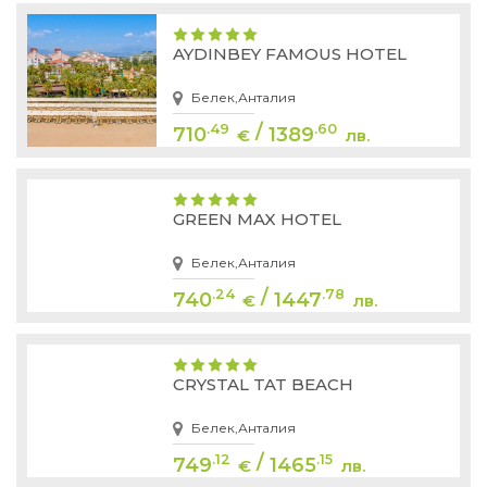
AYDINBEY FAMOUS HOTEL
Белек,Анталия
/
.49
.60
710
1389
€
лв.
GREEN MAX HOTEL
Белек,Анталия
/
.24
.78
740
1447
€
лв.
CRYSTAL TAT BEACH
Белек,Анталия
/
.12
.15
749
1465
€
лв.