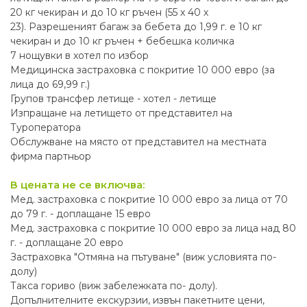
20 кг чекиран и до 10 кг ръчен (55 х 40 х
23). Разрешеният багаж за бебета до 1,99 г. е 10 кг
чекиран и до 10 кг ръчен + бебешка количка
7 нощувки в хотел по избор
Медицинска застраховка с покритие 10 000 евро (за
лица до 69,99 г.)
Групов трансфер летище - хотел - летище
Изпращане на летището от представител на
Туроператора
Обслужване на място от представител на местната
фирма партньор
В цената не се включва:
Мед. застраховка с покритие 10 000 евро за лица от 70
до 79 г. - доплащане 15 евро
Мед. застраховка с покритие 10 000 евро за лица над 80
г. - доплащане 20 евро
Застраховка "Отмяна на пътуване" (виж условията по-
долу)
Такса гориво (виж забележката по- долу).
Допълнителните екскурзии, извън пакетните цени,