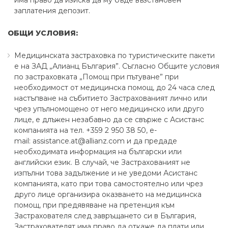
има право да изиска да му бъде възстановен
заплатения депозит.
ОБЩИ УСЛОВИЯ:
Медицинската застраховка по туристическите пакети
е на ЗАД „Алианц България”. Съгласно Общите условия
по застраховката „Помощ при пътуване” при
необходимост от медицинска помощ, до 24 часа след
настъпване на събитието Застрахованият лично или
чрез упълномощено от него медицинско или друго
лице, е длъжен незабавно да се свърже с Асистанс
компанията на тел. +359 2 950 38 50, е-
mail: assistance.at@allianz.com и да предаде
необходимата информация на български или
английски език. В случай, че Застрахованият не
изпълни това задължение и не уведоми Асистанс
компанията, като при това самостоятелно или чрез
друго лице организира оказването на медицинска
помощ, при предявяване на претенция към
Застрахователя след завръщането си в България,
Застрахователят има право да откаже да плати или