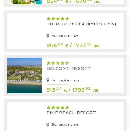
/
854
1670
€
лв.
TUI BLUE BELEK (Adults Only)
Белек,Анталия
/
.80
.55
906
1773
€
лв.
BELCONTI RESORT
Белек,Анталия
/
.24
.92
918
1795
€
лв.
PINE BEACH RESORT
Белек,Анталия