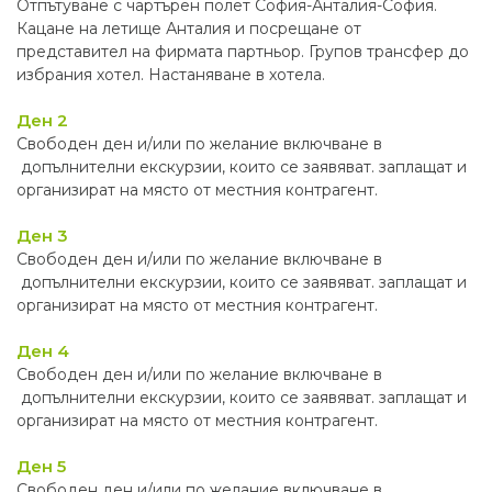
Отпътуване с чартърен полет София-Анталия-София.
Кацане на летище Анталия и посрещане от
представител на фирмата партньор. Групов трансфер до
избрания хотел. Настаняване в хотела.
Ден 2
Свободен ден и/или по желание включване в
допълнителни екскурзии, които се заявяват. заплащат и
организират на място от местния контрагент.
Ден 3
Свободен ден и/или по желание включване в
допълнителни екскурзии, които се заявяват. заплащат и
организират на място от местния контрагент.
Ден 4
Свободен ден и/или по желание включване в
допълнителни екскурзии, които се заявяват. заплащат и
организират на място от местния контрагент.
Ден 5
Свободен ден и/или по желание включване в