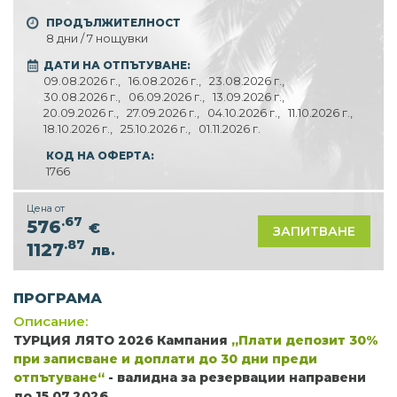
ПРОДЪЛЖИТЕЛНОСТ
8 дни / 7 нощувки
ДАТИ НА ОТПЪТУВАНЕ:
09.08.2026 г.,
16.08.2026 г.,
23.08.2026 г.,
30.08.2026 г.,
06.09.2026 г.,
13.09.2026 г.,
20.09.2026 г.,
27.09.2026 г.,
04.10.2026 г.,
11.10.2026 г.,
18.10.2026 г.,
25.10.2026 г.,
01.11.2026 г.
КОД НА ОФЕРТА:
1766
Цена от
.67
576
€
ЗАПИТВАНЕ
.87
1127
лв.
ПРОГРАМА
Описание:
ТУРЦИЯ ЛЯТО 2026 Кампания
„Плати депозит 30%
при записване и доплати до 30 дни преди
отпътуване“
-
валидна за резервации направени
до 15.07.2026.