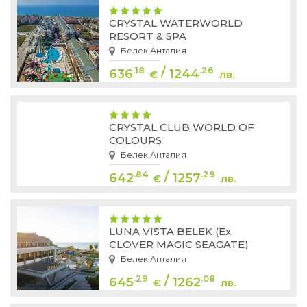
CRYSTAL WATERWORLD
RESORT & SPA
Белек,Анталия
/
.18
.26
636
1244
€
лв.
CRYSTAL CLUB WORLD OF
COLOURS
Белек,Анталия
/
.84
.29
642
1257
€
лв.
LUNA VISTA BELEK (Ex.
CLOVER MAGIC SEAGATE)
Белек,Анталия
/
.29
.08
645
1262
€
лв.