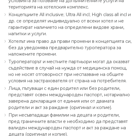
условията за ползване на допълнителните услуги на
територията на хотелския комплекс.
Концепциите All inclusive; Ultra All incl; High class all incl и
др. се определят индивидуално от всеки хотел и не
гарантират наличието на определени видове храни,
напитки и услуги.
Хотелът има право да прави промени в концепцията си,
без да уведомява предварително туроператора за
наложените промени.
Туроператорът и местните партньори могат да оказват
съдействие в случай на нужда от медицинска помощ,
но не носят отговорност при неспазване на общите
условия на застрахователя от страна на потребителя.
Лица, пътуващи с един родител или без родители,
представят освен международен паспорт, нотариално
заверена декларация от единия или от двамата
родители и акт за раждане (оригинал и копие).
При несъвпадащи фамилии на децата и родители,
пред граничните власти е необходимо да представят
валиден международен паспорт и акт за раждане на
децата (оригинал и копие).