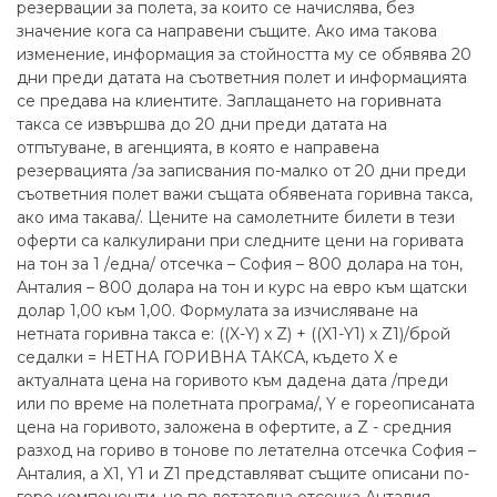
резервации за полета, за които се начислява, без
значение кога са направени същите. Ако има такова
изменение, информация за стойността му се обявява 20
дни преди датата на съответния полет и информацията
се предава на клиентите. Заплащането на горивната
такса се извършва до 20 дни преди датата на
отпътуване, в агенцията, в която е направена
резервацията /за записвания по-малко от 20 дни преди
съответния полет важи същата обявената горивна такса,
ако има такава/. Цените на самолетните билети в тези
оферти са калкулирани при следните цени на горивата
на тон за 1 /една/ отсечка – София – 800 долара на тон,
Анталия – 800 долара на тон и курс на евро към щатски
долар 1,00 към 1,00. Формулата за изчисляване на
нетната горивна такса е: ((X-Y) x Z) + ((X1-Y1) x Z1)/брой
седалки = НЕТНА ГОРИВНА ТАКСА, където X е
актуалната цена на горивото към дадена дата /преди
или по време на полетната програма/, Y е гореописаната
цена на горивото, заложена в офертите, а Z - средния
разход на гориво в тонове по летателна отсечка София –
Анталия, а X1, Y1 и Z1 представляват същите описани по-